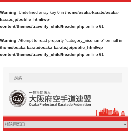
Warning
: Undefined array key 0 in
/home/osaka-karate/osaka-
karate.jp/public_html/wp-
content/themes/travelify_child/header.php
on line
61
Warning
: Attempt to read property "category_nicename" on null in
/home/osaka-karate/osaka-karate.jp/public_html/wp-
content/themes/travelify_child/header.php
on line
61
Skip
to
content
検索