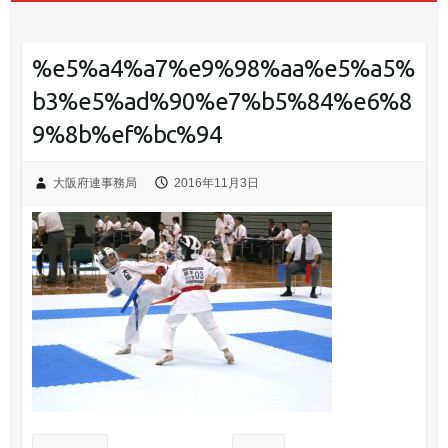
%e5%a4%a7%e9%98%aa%e5%a5%
b3%e5%ad%90%e7%b5%84%e6%8
9%8b%ef%bc%94
大阪府連事務局
2016年11月3日