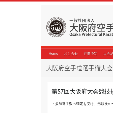
Skip
to
content
Home
おしらせ
行事予定
大会
大阪府空手道選手権大会
第57回大阪府大会競
・参加選手数の確定を受け、形競技の