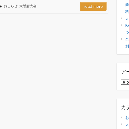
業
おしらせ
,
大阪府大会
read more
料
近
K
つ
全
利
ア
ア
ー
カ
イ
カ
ブ
お
大