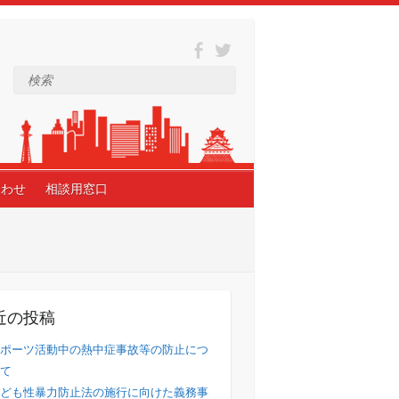
検索
合わせ
相談用窓口
近の投稿
ポーツ活動中の熱中症事故等の防止につ
て
ども性暴力防止法の施行に向けた義務事