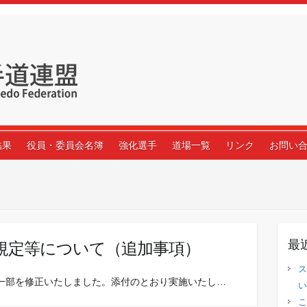
結果
役員・委員会名簿
強化選手
道場一覧
リンク
お問い
最
技規定等について（追加事項）
ス
一部を修正いたしました。添付のとおり実施いたし…
い
こ