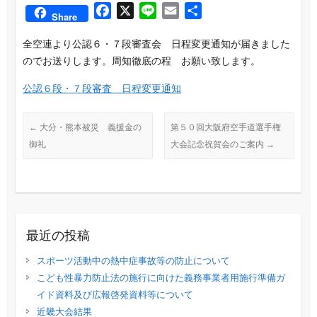
F
X
L
E
共
Share
a
i
m
有
全空連より公認６・７段審査会 日程変更通知が届きました
c
n
a
のでお送りします。周知徹底の程 お願い致します。
e
e
i
b
l
公認６段・７段審査 日程変更通知
o
o
←
大分・熊本被災 義援金の
第５０回大阪府空手道選手権
k
御礼
大会記念祝賀会のご案内
→
最近の投稿
スポーツ活動中の熱中症事故等の防止について
こども性暴力防止法の施行に向けた義務事業者用施行準備ガ
イド資料及び広報啓発資料等について
近畿大会結果