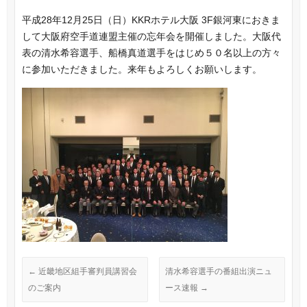
a
i
m
有
平成28年12月25日（日）KKRホテル大阪 3F銀河東におきま
c
n
a
して大阪府空手道連盟主催の忘年会を開催しました。大阪代
e
e
i
表の清水希容選手、船橋真道選手をはじめ５０名以上の方々
b
l
に参加いただきました。来年もよろしくお願いします。
o
o
k
←
近畿地区組手審判員講習会
清水希容選手の番組出演ニュ
のご案内
ース速報
→