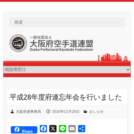
Skip
to
content
検索
平成28年度府連忘年会を行いました
大阪府連事務局
2016年12月26日
おしらせ
F
X
L
E
共
Share