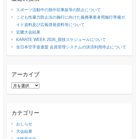
スポーツ活動中の熱中症事故等の防止について
こども性暴力防止法の施行に向けた義務事業者用施行準備ガ
イド資料及び広報啓発資料等について
近畿大会結果
KARATE WEEK 2026_競技スケジュールについて
全日本空手道連盟 会員管理システムの決済利用停止について
アーカイブ
ア
ー
カ
イ
カテゴリー
ブ
おしらせ
大会結果
大阪府大会