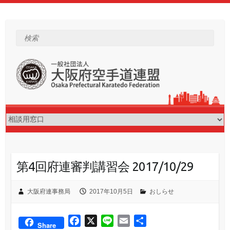
Skip
to
content
検索
第4回府連審判講習会 2017/10/29
大阪府連事務局
2017年10月5日
おしらせ
F
X
L
E
共
Share