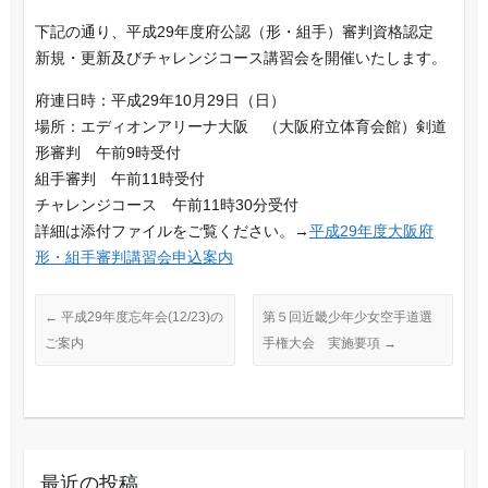
a
i
m
有
下記の通り、平成29年度府公認（形・組手）審判資格認定
c
n
a
新規・更新及びチャレンジコース講習会を開催いたします。
e
e
i
b
l
府連日時：平成29年10月29日（日）
o
場所：エディオンアリーナ大阪 （大阪府立体育会館）剣道
o
形審判 午前9時受付
k
組手審判 午前11時受付
チャレンジコース 午前11時30分受付
詳細は添付ファイルをご覧ください。→
平成29年度大阪府
形・組手審判講習会申込案内
←
平成29年度忘年会(12/23)の
第５回近畿少年少女空手道選
ご案内
手権大会 実施要項
→
最近の投稿