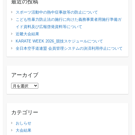
最近の投稿
スポーツ活動中の熱中症事故等の防止について
こども性暴力防止法の施行に向けた義務事業者用施行準備ガ
イド資料及び広報啓発資料等について
近畿大会結果
KARATE WEEK 2026_競技スケジュールについて
全日本空手道連盟 会員管理システムの決済利用停止について
アーカイブ
ア
ー
カ
イ
カテゴリー
ブ
おしらせ
大会結果