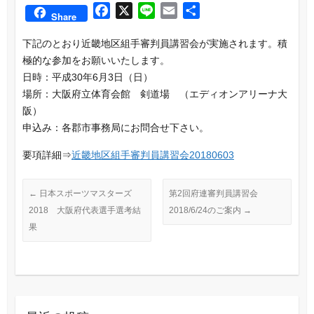
F
X
L
E
共
Share
a
i
m
有
下記のとおり近畿地区組手審判員講習会が実施されます。積
c
n
a
極的な参加をお願いいたします。
e
e
i
日時：平成30年6月3日（日）
b
l
場所：大阪府立体育会館 剣道場 （エディオンアリーナ大
o
阪）
o
申込み：各郡市事務局にお問合せ下さい。
k
要項詳細⇒
近畿地区組手審判員講習会20180603
←
日本スポーツマスターズ
第2回府連審判員講習会
2018 大阪府代表選手選考結
2018/6/24のご案内
→
果