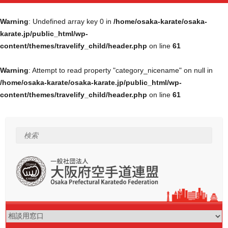
Warning
: Undefined array key 0 in
/home/osaka-karate/osaka-
karate.jp/public_html/wp-
content/themes/travelify_child/header.php
on line
61
Warning
: Attempt to read property "category_nicename" on null in
/home/osaka-karate/osaka-karate.jp/public_html/wp-
content/themes/travelify_child/header.php
on line
61
Skip
to
content
検索