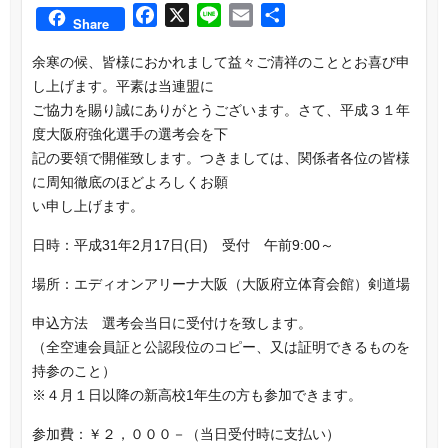
F
X
L
E
共
Share
a
i
m
有
余寒の候、皆様におかれまして益々ご清祥のこととお喜び申
c
n
a
し上げます。平素は当連盟に
e
e
i
ご協力を賜り誠にありがとうございます。さて、平成３１年
b
l
度大阪府強化選手の選考会を下
o
記の要領で開催致します。つきましては、関係者各位の皆様
o
に周知徹底のほどよろしくお願
k
い申し上げます。
日時：平成31年2月17日(日) 受付 午前9:00～
場所：エディオンアリーナ大阪（大阪府立体育会館）剣道場
申込方法 選考会当日に受付けを致します。
（全空連会員証と公認段位のコピー、又は証明できるものを
持参のこと）
※４月１日以降の新高校1年生の方も参加できます。
参加費：￥２，０００－（当日受付時に支払い）