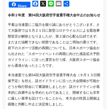
F
X
L
E
共
Share
a
i
m
有
令和
２
年度 第54回大阪府空手道選手権大会
c
n
a
中止の
お知らせ
e
e
i
平素は当連盟にご協力を賜り誠にありがとうございます。
さ
b
l
て大阪府では
５
月２１日に新型コロナウイルスによる緊急事
o
態宣言が解除となりましたが、第２波の心配も払拭できず、
o
まだまだ油断できない状態であることはご周知の通りです。
k
府下のスポーツ活動の再開についても、日本スポーツ協会か
ら出された「スポーツイベントの再開に向けた感染拡大予防
ガイドライン」に沿った運営を行う様、大阪府スポーツ協会
から通達があったところです。
本
当連盟でも第54回大阪府空手道選手権大会（９月１３日開
催予定）を控え、該ガイドラインに沿った大会開催が可能か
どうか
執行部会にて審議
致し
ましたが、
該ガイドラインが基
本的に自粛中止を求めたものであること、開催するにも非常
に厳しい基準を設けていることから、本大会の性質上開催は
困難と
判断し中止と決定致しました。