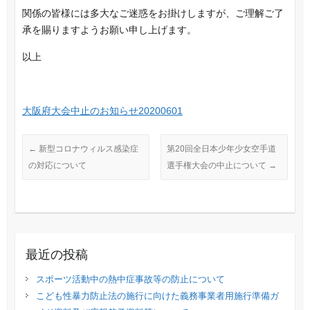
関係の皆様には
多大な
ご迷惑をお掛けしますが、ご理解ご了
承を賜りますよう
お願い申し上げます。
以上
大阪府大会中止のお知らせ20200601
←
新型コロナウィルス感染症
第20回全日本少年少女空手道
の対応について
選手権大会の中止について
→
最近の投稿
スポーツ活動中の熱中症事故等の防止について
こども性暴力防止法の施行に向けた義務事業者用施行準備ガ