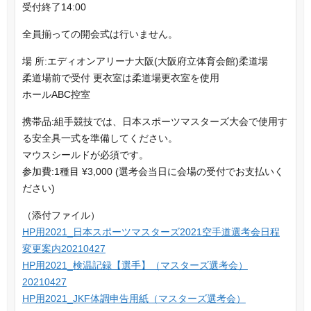
受付終了14:00
全員揃っての開会式は行いません。
場 所:エディオンアリーナ大阪(大阪府立体育会館)柔道場
柔道場前で受付 更衣室は柔道場更衣室を使用
ホールABC控室
携帯品:組手競技では、日本スポーツマスターズ大会で使用す
る安全具一式を準備してください。
マウスシールドが必須です。
参加費:1種目 ¥3,000 (選考会当日に会場の受付でお支払いく
ださい)
（添付ファイル）
HP用2021_日本スポーツマスターズ2021空手道選考会日程
変更案内20210427
HP用2021_検温記録【選手】（マスターズ選考会）
20210427
HP用2021_JKF体調申告用紙（マスターズ選考会）