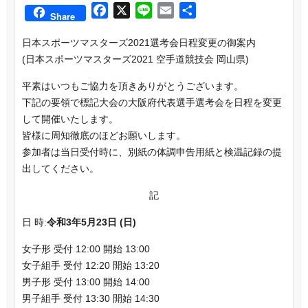
F
X
L
E
共
Share
a
i
m
有
日本スポーツマスターズ2021選考会日程変更の御案内
c
n
a
(日本スポーツマスターズ2021 空手道競技会 岡山県)
e
e
i
b
l
平素はいつもご協力を頂きありがとうございます。
o
下記の要領で標記大会の大阪府代表選手選考会を日程を変更
o
して開催いたします。
k
皆様に周知徹底のほどお願いします。
参加者は当日受付時に、別紙の体調申告用紙と検温記録の提
出してください。
記
日 時:
令和3年5月23日 (日)
女子形 受付 12:00 開始 13:00
女子組手 受付 12:20 開始 13:20
男子形 受付 13:00 開始 14:00
男子組手 受付 13:30 開始 14:30