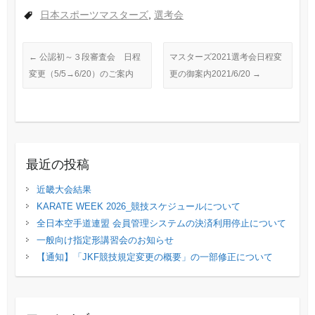
日本スポーツマスターズ
,
選考会
←
公認初～３段審査会 日程
マスターズ2021選考会日程変
変更（5/5→6/20）のご案内
更の御案内2021/6/20
→
最近の投稿
近畿大会結果
KARATE WEEK 2026_競技スケジュールについて
全日本空手道連盟 会員管理システムの決済利用停止について
一般向け指定形講習会のお知らせ
【通知】「JKF競技規定変更の概要」の⼀部修正について