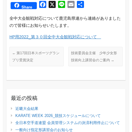
F
X
L
E
共
Share
a
i
m
有
全中大会観戦対応について鹿児島県連から連絡がありました
c
n
a
ので皆
様にお知らせいたします。
e
e
i
b
l
HP用2022_第３０回全中大会観戦対応について
o
o
←
第17回日本スポーツグラン
技術委員会主催 少年少女形
k
プリ受賞決定
技術向上講習会のご案内
→
最近の投稿
近畿大会結果
KARATE WEEK 2026_競技スケジュールについて
全日本空手道連盟 会員管理システムの決済利用停止について
一般向け指定形講習会のお知らせ