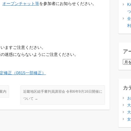
、
オープンチャット等
を参加
者にお知らせください。
K
つ
全
利
ていますご注意ください。
ア
辺の迷惑にならないようにご
注意ください。
ア
ー
規定修正（0815一部修正）
カ
イ
カ
ブ
案内
近畿地区組手審判員講習会 令和6年9月16日開催に
お
ついて
→
大
大
女