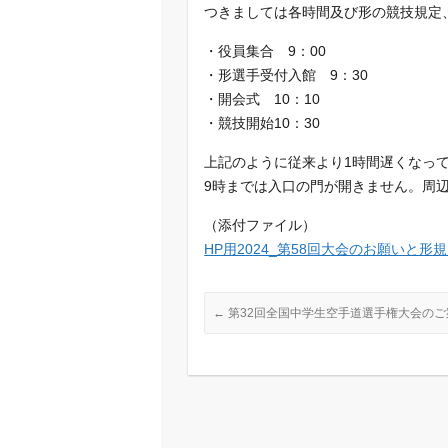
つきましては各時間及び形の競技規定
e
e
i
b
l
・役員集合 9：00
o
・形選手受付入館 9：30
o
・開会式 10：10
k
・競技開始10：30
上記のように従来より1時間遅くなっ
9時までは入口の門が開きません。周
（添付ファイル）
HP用2024_第58回大会のお願いと形
←
第32回全国中学生空手道選手権大会のご