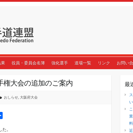
結果
役員・委員会名簿
強化選手
道場一覧
リンク
お問い
選手権大会の追加のご案内
最
ス
おしらせ
,
大阪府大会
い
こ
共
業
有
料
した。
近