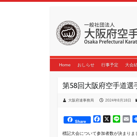
Skip
to
content
Home
おしらせ
行事予定
大会
第58回大阪府空手道
大阪府連事務局
2024年8月18日
F
X
L
E
Share
a
i
m
標記大会について参加者数が決まりま
c
n
a