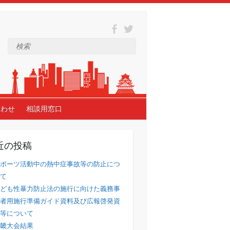
検索
合わせ
相談用窓口
近の投稿
ポーツ活動中の熱中症事故等の防止につ
て
ども性暴力防止法の施行に向けた義務事
者用施行準備ガイド資料及び広報啓発資
等について
畿大会結果