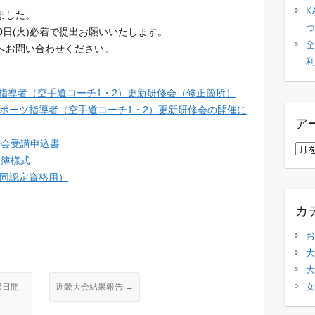
K
ました。
つ
日(火)必着で提出お願
いいたします。
全
へお問い合わせください。
利
ーツ指導者（空手道コーチ1・2）更新研修会（修正箇所）
認スポーツ指導者（空手道コーチ1・2）更新研修会の開催に
ア
研修会受講申込書
ア
名簿様式
ー
協同認定資格用）
カ
イ
カ
ブ
お
大
大
女
6日開
近畿大会結果報告
→