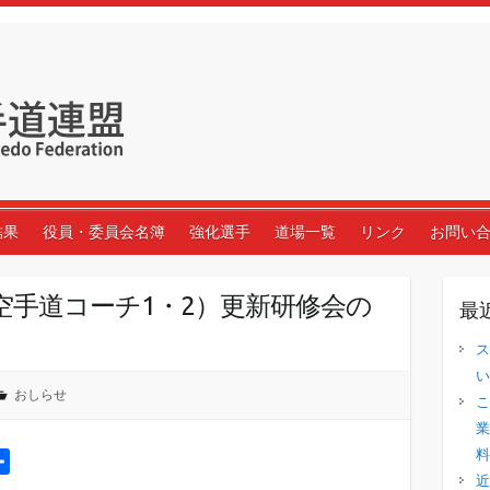
結果
役員・委員会名簿
強化選手
道場一覧
リンク
お問い
空手道コーチ1・2）更新研修会の
最
ス
い
おしらせ
こ
業
料
共
近
有