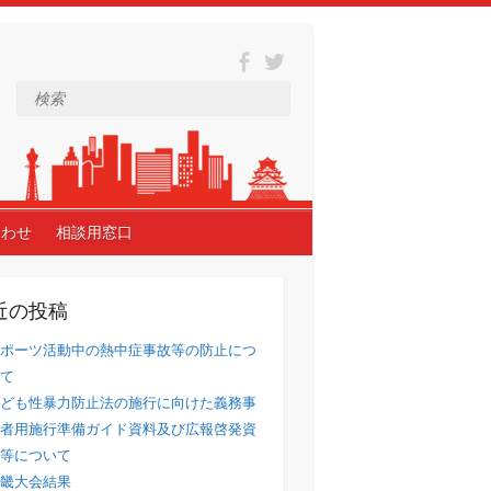
検索
合わせ
相談用窓口
近の投稿
ポーツ活動中の熱中症事故等の防止につ
て
ども性暴力防止法の施行に向けた義務事
者用施行準備ガイド資料及び広報啓発資
等について
畿大会結果