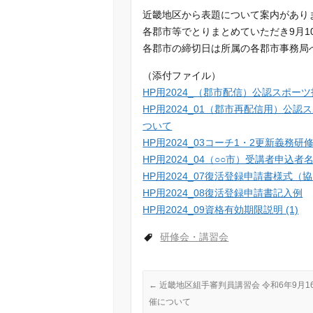
近畿地区から表題について案内があり
c
n
a
各郡市等でとりまとめていただき9月10
e
e
i
各郡市の締切日は所属の各郡市事務局
b
l
o
（添付ファイル）
o
HP用2024_（郡市配信）公認スポ
k
HP用2024_01（郡市再配信用）公
ついて
HP用2024_03コーチ1・2更新義務
HP用2024_04（○○市）受講者申込者
HP用2024_07復活登録申請書様式（
HP用2024_08復活登録申請書記入例
HP用2024_09資格有効期限説明 (1)
研修会・講習会
←
近畿地区組手審判員講習会 令和6年9月1
催について