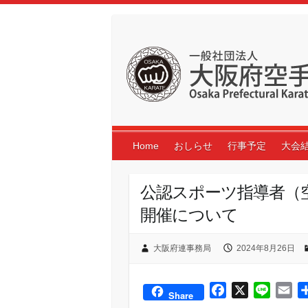
Skip
to
content
Home
おしらせ
行事予定
大会
公認スポーツ指導者（
開催について
大阪府連事務局
2024年8月26日
F
X
L
E
Share
a
i
m