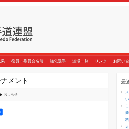
結果
役員・委員会名簿
強化選手
道場一覧
リンク
お問い
ーナメント
最
ス
おしらせ
い
こ
共
業
有
料
近