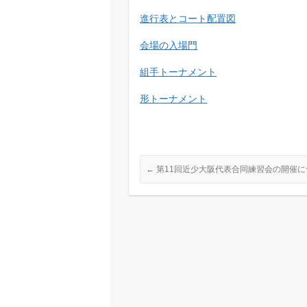
e
e
i
進行表とコート配置図
b
l
o
会場の入場門
o
組手トーナメント
k
形トーナメント
←
第11回近少大阪代表合同練習会の開催に