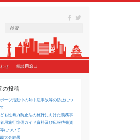
検索
合わせ
相談用窓口
近の投稿
ポーツ活動中の熱中症事故等の防止につ
て
ども性暴力防止法の施行に向けた義務事
者用施行準備ガイド資料及び広報啓発資
等について
畿大会結果