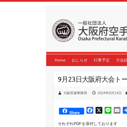
Skip
to
content
Home
おしらせ
行事予定
大会
9月23日大阪府大会ト
大阪府連事務局
2024年9月14日
F
X
L
E
Share
a
i
m
それぞれPDFを添付しております
c
n
a