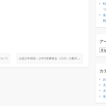
K
つ
全
利
ア
ア
ー
ついて
公認少年初段～少年2段審査会（11/3）の案内
→
カ
イ
カ
ブ
お
大
大
女