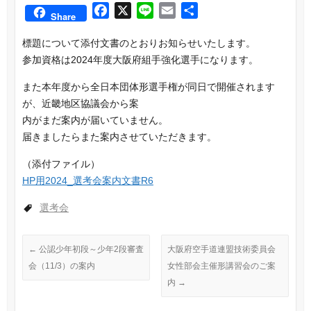
F
X
L
E
共
Share
a
i
m
有
標題について添付文書のとおりお知らせいたします。
c
n
a
参加資格は2024年度大阪府組手強化選手になります。
e
e
i
b
l
また本年度から全日本団体形選手権が同日で開催されます
o
が、近畿地区協議会から案
o
内がまだ案内が届いていません。
k
届きましたらまた案内させていただきます。
（添付ファイル）
HP用2024_選考会案内文書R6
選考会
←
公認少年初段～少年2段審査
大阪府空手道連盟技術委員会
会（11/3）の案内
女性部会主催形講習会のご案
内
→